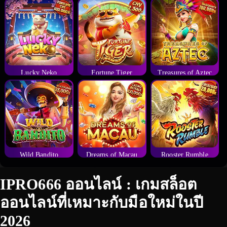
Lucky Neko
Fortune Tiger
Treasures of Aztec
Wild Bandito
Dreams of Macau
Rooster Rumble
IPRO666 ออนไลน์ : เกมสล็อต
ออนไลน์ที่เหมาะกับมือใหม่ในปี
2026