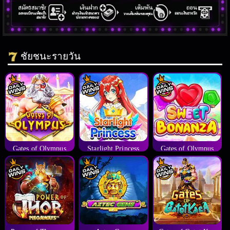
ชัยชนะรายวัน
Gates of Olympus
Starlight Princess
Gates of Olympus