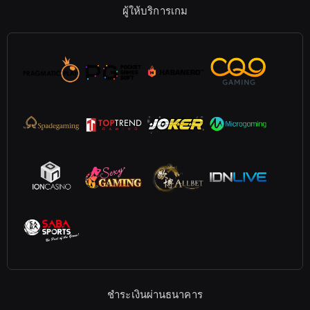
ผู้ให้บริการเกม
ชำระเงินผ่านธนาคาร