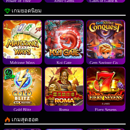
Power of Thor Megaways
Aztec Gems
Gates of Gatot Kaca
เกมยอดนิยม
Mahjong Ways
Koi Gate
Gem Saviour Conquest
Gold Blitz
Roma
Fiery Sevens
เกมสุดฮอต