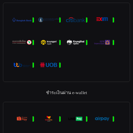
ชำระเงินผ่าน e-wallet