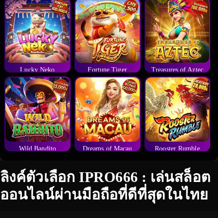
Lucky Neko
Fortune Tiger
Treasures of Aztec
Wild Bandito
Dreams of Macau
Rooster Rumble
ลิงค์ตัวเลือก IPRO666 : เล่นสล็อต
ออนไลน์ผ่านมือถือที่ดีที่สุดในไทย