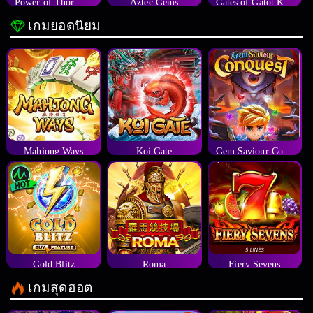
Power of Thor Megaways
Aztec Gems
Gates of Gatot Kaca
เกมยอดนิยม
Mahjong Ways
Koi Gate
Gem Saviour Conquest
Gold Blitz
Roma
Fiery Sevens
เกมสุดฮอต