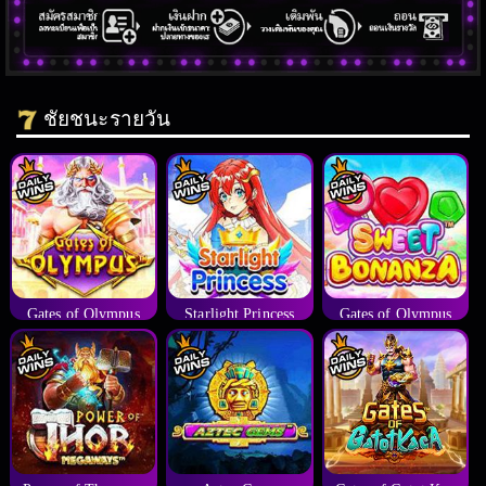
ชัยชนะรายวัน
Gates of Olympus
Starlight Princess
Gates of Olympus