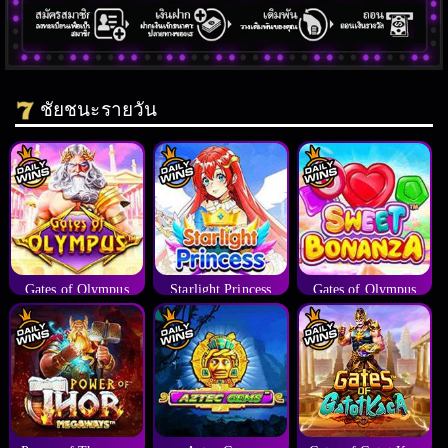
ชัยชนะรายวัน
Gates of Olympus
Starlight Princess
Gates of Olympus