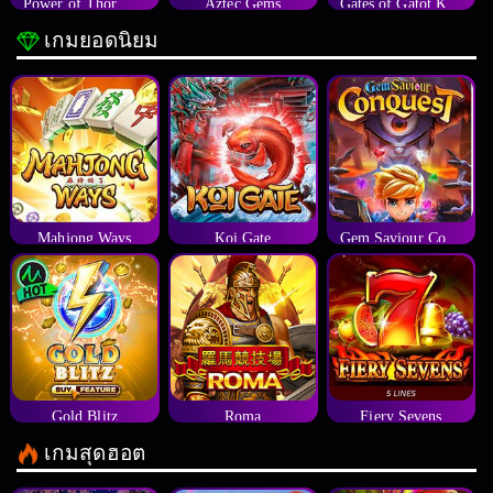
Power of Thor Megaways
Aztec Gems
Gates of Gatot Kaca
เกมยอดนิยม
Mahjong Ways
Koi Gate
Gem Saviour Conquest
Gold Blitz
Roma
Fiery Sevens
เกมสุดฮอต